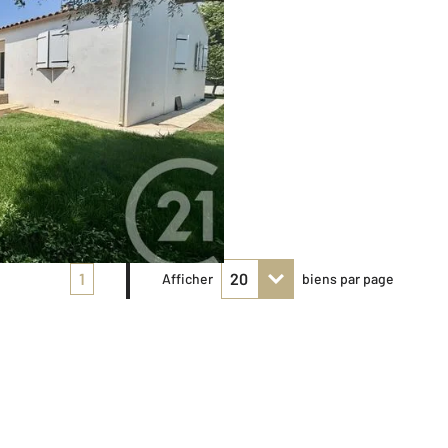
1
Afficher
biens par page