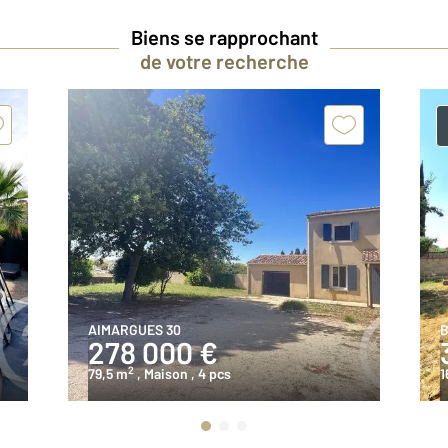
Biens se rapprochant
de votre recherche
AIMARGUES 30
B
278 000 €
2
79,5 m
, Maison
, 4 pcs
1