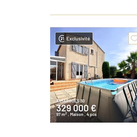
Exclusivité
AIMARGUES 30
329 000 €
2
97 m
, Maison
, 4 pcs