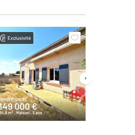
Exclusivité
EAUVOISIN 30
VAUVERT 30
349 000 €
249 000
2
2
64,8 m
, Maison
, 6 pcs
64,7 m
, Maison