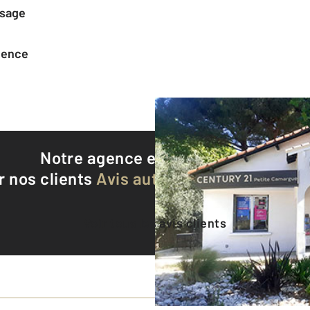
ssage
agence
Notre agence est notée
9,2/10
r nos clients
Avis authentifiés par Qualite
Voir tous les avis clients