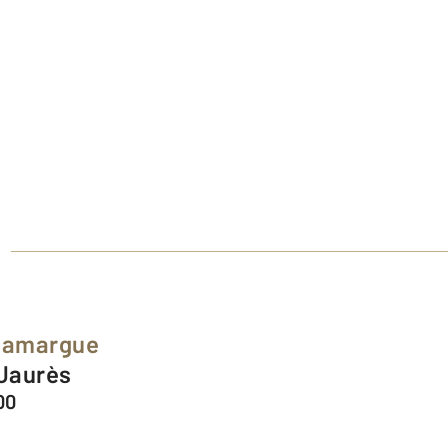
 Camargue
 Jaurès
00