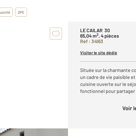
usivité
DPE
LE CAILAR 30
2
65,04 m
, 4 pièces
Ref : 34163
Visiter le site dédié
Située sur la charmante c
un cadre de vie paisible e
cuisine ouverte sur le séj
fonctionnel pour partager 
Voir 