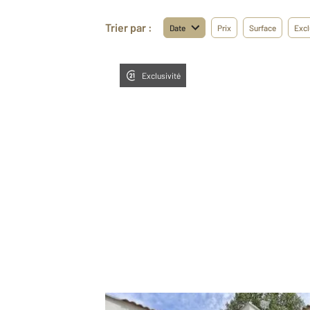
Trier par :
Date
Prix
Surface
Excl
Exclusivité