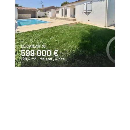
LE CAILAR 30
599 000 €
2
120,4 m
, Maison
, 4 pcs