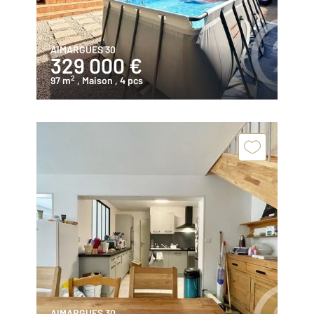
AIMARGUES 30
329 000 €
2
97 m
, Maison
, 4 pcs
AIMARGUES 30