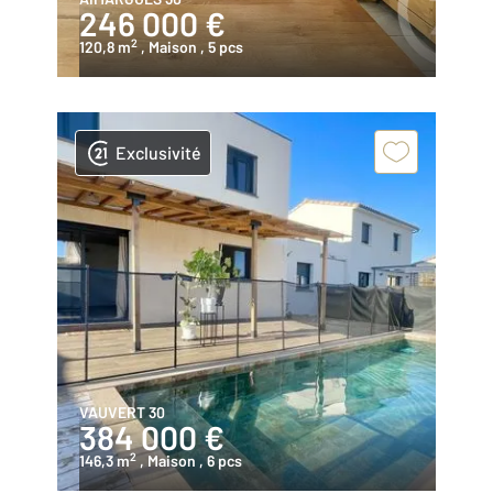
246 000 €
2
120,8 m
, Maison
, 5 pcs
Exclusivité
VAUVERT 30
384 000 €
2
146,3 m
, Maison
, 6 pcs