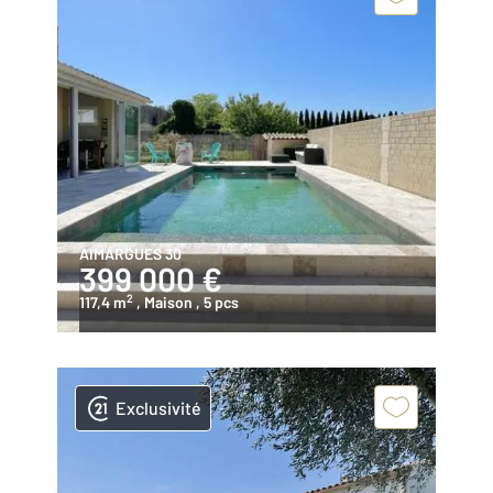
AIMARGUES 30
399 000 €
2
117,4 m
, Maison
, 5 pcs
Exclusivité