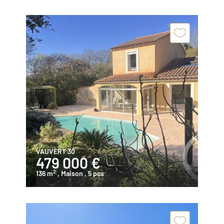
VAUVERT 30
479 000 €
2
136 m
, Maison
, 5 pcs