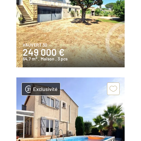
VAUVERT 30
249 000 €
2
64,7 m
, Maison
, 3 pcs
Exclusivité