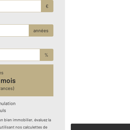
€
années
%
és
 mois
rances)
mulation
uls
n bien immobilier, évaluez la
utilisant nos calculettes de