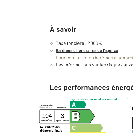
À savoir
Taxe foncière : 2000 €
Barèmes d'honoraires de l'agence
Pour consulter les barèmes d'honorair
Les informations sur les risques auxq
Les performances énerg
logement extrêmement performant
consommation
*
(énergie primaire)
émissions
104
3
2
2
kWh/m
.an
kg CO
/m
.an
2
67 kWh/m²/an
d'énergie finale