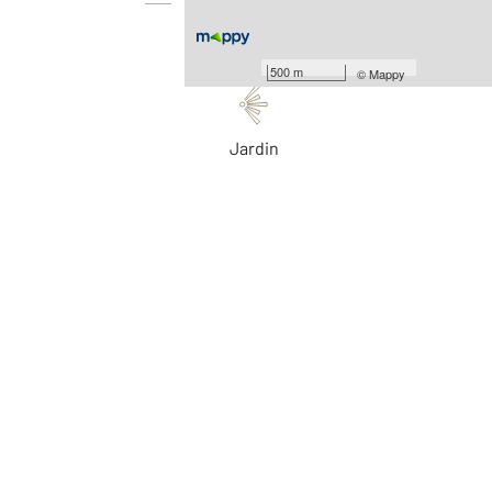
Équipements
Les plus
500 m
©
Mappy
Jardin