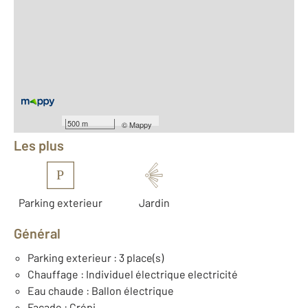
2
Surface totale : 130 m
2
Surface habitable : 64,7 m
2
Surface terrain : 464 m
Nombre de pièces : 3
[Voir le détail]
Équipements
500 m
©
Mappy
Les plus
P
Parking exterieur
Jardin
Général
Parking exterieur : 3 place(s)
Chauffage : Individuel électrique electricité
Eau chaude : Ballon électrique
Façade : Crépi