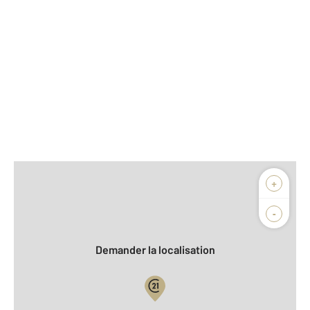
Afficher sur la carte :
+
Agence
Biens vendus
-
Demander la localisation
Vue globale