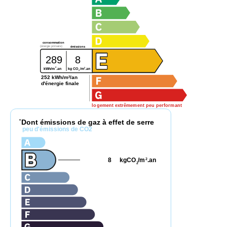
consommation
(énergie primaire)
émissions
289
8
2
2
kg CO
/m
.an
kWh/m
.an
2
252 kWh/m²/an
d'énergie finale
logement extrêmement peu performant
Dont émissions de gaz à effet de serre
*
peu d'émissions de CO2
8
kgCO
/m
.an
2
2