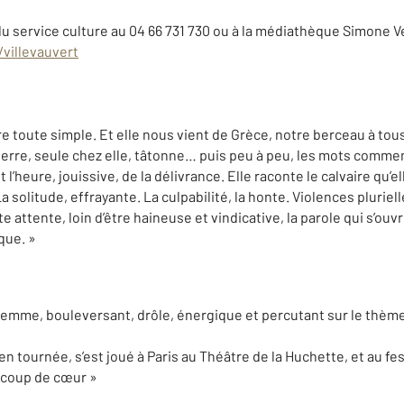
u service culture au 04 66 731 730 ou à la médiathèque Simone Ve
villevauvert
ire toute simple. Et elle nous vient de Grèce, notre berceau à tou
e erre, seule chez elle, tâtonne… puis peu à peu, les mots commen
t l’heure, jouissive, de la délivrance. Elle raconte le calvaire qu’e
 La solitude, effrayante. La culpabilité, la honte. Violences pluriel
attente, loin d’être haineuse et vindicative, la parole qui s’ouvre i
que. »
mme, bouleversant, drôle, énergique et percutant sur le thème 
n tournée, s’est joué à Paris au Théâtre de la Huchette, et au fes
 « coup de cœur »