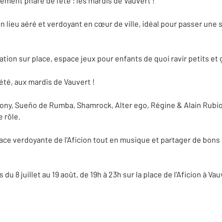
nement phare de l’été : les mardis de Vauvert !
lieu aéré et verdoyant en cœur de ville, idéal pour passer une s
ion sur place, espace jeux pour enfants de quoi ravir petits et 
 été, aux mardis de Vauvert !
ony, Sueño de Rumba, Shamrock, Alter ego, Régine & Alain Rubio
 rôle.
lace verdoyante de l’Aficion tout en musique et partager de bons 
u 8 juillet au 19 août, de 19h à 23h sur la place de l’Aficion à Vau