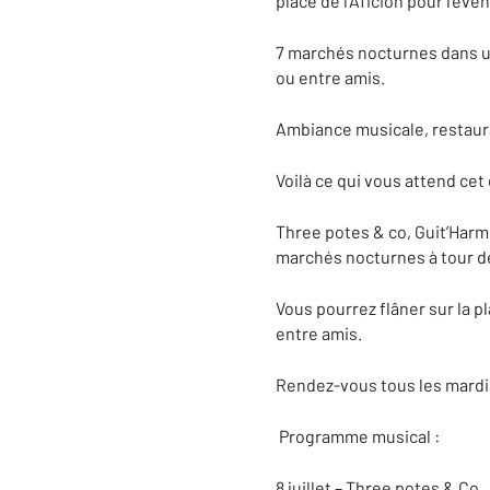
place de l’Aficion pour l’évè
7 marchés nocturnes dans un 
ou entre amis.
Ambiance musicale, restaurat
Voilà ce qui vous attend cet
Three potes & co, Guit’Harm
marchés nocturnes à tour de
Vous pourrez flâner sur la p
entre amis.
Rendez-vous tous les mardis d
Programme musical :
8 juillet – Three potes & Co