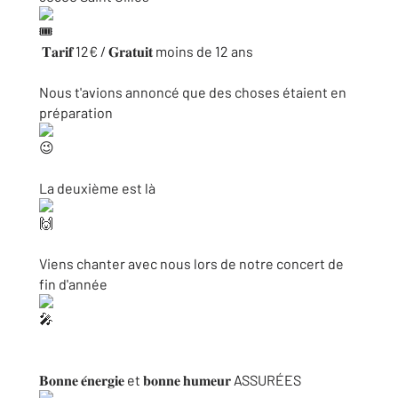
𝐓𝐚𝐫𝐢𝐟 12€ / 𝐆𝐫𝐚𝐭𝐮𝐢𝐭 moins de 12 ans
Nous t'avions annoncé que des choses étaient en
préparation
La deuxième est là
Viens chanter avec nous lors de notre concert de
fin d'année
𝐁𝐨𝐧𝐧𝐞 𝐞́𝐧𝐞𝐫𝐠𝐢𝐞 et 𝐛𝐨𝐧𝐧𝐞 𝐡𝐮𝐦𝐞𝐮𝐫 ASSURÉES