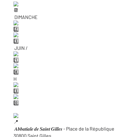
DIMANCHE
JUIN /
H
𝑨𝒃𝒃𝒂𝒕𝒊𝒂𝒍𝒆 𝒅𝒆 𝑺𝒂𝒊𝒏𝒕 𝑮𝒊𝒍𝒍𝒆𝒔 - Place de la République
30800 Saint Gilles